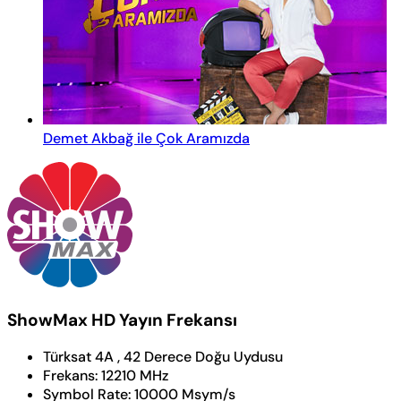
Demet Akbağ ile Çok Aramızda
ShowMax HD Yayın Frekansı
Türksat 4A , 42 Derece Doğu Uydusu
Frekans:
12210 MHz
Symbol Rate:
10000 Msym/s