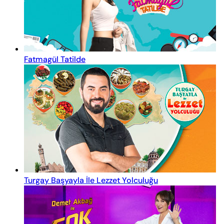
Fatmagül Tatilde
Turgay Başyayla İle Lezzet Yolculuğu