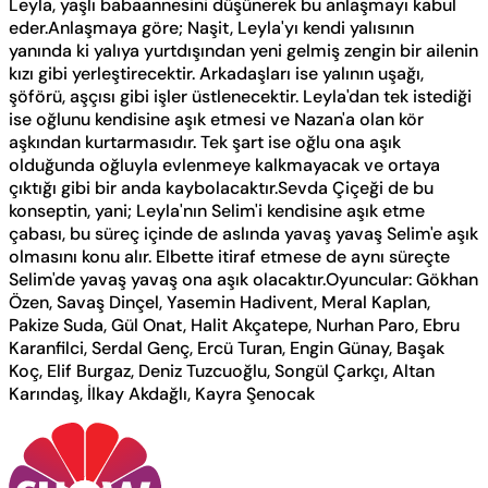
Leyla, yaşlı babaannesini düşünerek bu anlaşmayı kabul
eder.Anlaşmaya göre; Naşit, Leyla'yı kendi yalısının
yanında ki yalıya yurtdışından yeni gelmiş zengin bir ailenin
kızı gibi yerleştirecektir. Arkadaşları ise yalının uşağı,
şöförü, aşçısı gibi işler üstlenecektir. Leyla'dan tek istediği
ise oğlunu kendisine aşık etmesi ve Nazan'a olan kör
aşkından kurtarmasıdır. Tek şart ise oğlu ona aşık
olduğunda oğluyla evlenmeye kalkmayacak ve ortaya
çıktığı gibi bir anda kaybolacaktır.Sevda Çiçeği de bu
konseptin, yani; Leyla'nın Selim'i kendisine aşık etme
çabası, bu süreç içinde de aslında yavaş yavaş Selim'e aşık
olmasını konu alır. Elbette itiraf etmese de aynı süreçte
Selim'de yavaş yavaş ona aşık olacaktır.Oyuncular: Gökhan
Özen, Savaş Dinçel, Yasemin Hadivent, Meral Kaplan,
Pakize Suda, Gül Onat, Halit Akçatepe, Nurhan Paro, Ebru
Karanfilci, Serdal Genç, Ercü Turan, Engin Günay, Başak
Koç, Elif Burgaz, Deniz Tuzcuoğlu, Songül Çarkçı, Altan
Karındaş, İlkay Akdağlı, Kayra Şenocak