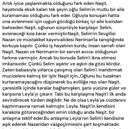
Artık iyice yaşlanmakta olduğunu fark eden Naşit,
hayatında eksik kalan tek şeyin oğlu Selim'in mutlu bir aile
kuramaması olduğunu fark eder. Oğluyla konuşan hatta
ona evlenmesi için uygun gördüğü birkaç iyi aile kızından
bahseden Naşit, oğlunun sürpriziyle karşılaşır. Selim,
evleneceği kıza karar vermiştir.Naşit, Selim'in Sevgilisi
Nazan ve müstakbel kayınvalidesi Neriman'la tanıştığında
korkuya kapılır. Çünkü iş hayatının kurdu, insan sarrafı olan
Naşit, Nazan ve Neriman'ın bir servet avcısı olduğunun
farkına varmıştır. Ancak bu konuda Selim'i ikna etmesi
imkansızdır. Çünkü Selim aşıktır ve aşkın da gözü kördür.
Zaten babasıyla yıllarca çatışmış olan Selim'i inandırmak
mucizelere kalmış bir iştir Naşit için...Oğlunu bu tuzaktan
kurtaramayacağını düşünerek bu evliliğe razı olan Naşit,
çaresizlik içinde karalar bağlamışken, şans yüzüne güler ve
karşısına Leyla'yı çıkarır. Tabi bu karşılaşma Naşit'i ilk anda
sevindirecek türden değildir. Ne de olsa Leyla'ya cüzdanını
kaptırmasına ramak kalmıştır. Leyla, Naşit'in kendisini
karakola götüreceğinden emin olduğu anda Naşit, bir
anlaşma teklif eder.Bu anlaşma Leyla'nın Selim'i kendisine
aşık ederek Nazan'dan vazgeçirmesini şart koşmaktadır.