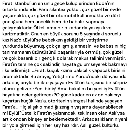
Fırat İstanbul'un en ünlü gece kulüplerinden Edda'nın
ortaklarındandır. Para sıkıntısı yoktur, çok güzel bir evde
yaşamakta, çok güzel bir otomobil kullanmakta ve dört
çocuğuna hem annelik hem de babalık yapmaya
çalışmaktadır. Öfkeli ama bir o kadar da yakışıklı ve
karizmatiktir. Onun en büyük sorunu 5 yaşındaki sorunlu
kızı Naz'dır.Eylül'se bebekken geldiği bir yetiştirme
yurdunda büyümüş, çok çalışmış, annesini ve babasını hiç
tanımamanın üzüntüsünü başarılarıyla örtmüş, çok güzel
ve çok başarılı bir genç kız olarak makus talihini yenmiştir.
Fırat'ın tersine çok sakindir, hayata gülümseyerek bakmayı
ilke edinmiştir...Fırat, küçük kızına bakıcılık yapacak birisini
aramaktadır. Bu arayış, Yetiştirme Yurdu'ndaki dünyasında
arkadaşlarıyla birlikte yaşayan Eylül'ün karşısına bir sürpriz
olarak geliverir.Yeni bir iş! Ama bakalım bu yeni iş Eylül'ün
hayatına neler getirecek?O güne kadar en az on bakıcıyı
kaçırtan küçük Naz'a, otoritenin simgesi halinde yaşayan
Fırat'a... Hiç alışık olmadığı zengin yaşama dayanabilecek
mi Eylül?Üstelik Fırat'ın yakınındaki tek insan olan Aslı'ysa
artık ondan bir şeyler beklemektedir. Arkadaşlıklarının yeni
bir yola girmesi için her şey hazırdır. Aslı güzel, kültürlü,