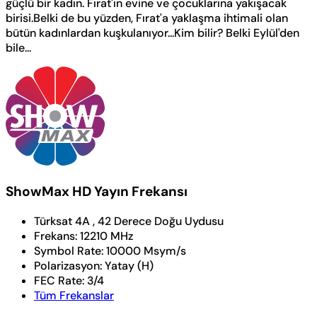
güçlü bir kadın. Fırat'ın evine ve çocuklarına yakışacak
birisi.Belki de bu yüzden, Fırat'a yaklaşma ihtimali olan
bütün kadınlardan kuşkulanıyor...Kim bilir? Belki Eylül'den
bile...
ShowMax HD Yayın Frekansı
Türksat 4A , 42 Derece Doğu Uydusu
Frekans:
12210 MHz
Symbol Rate:
10000 Msym/s
Polarizasyon:
Yatay (H)
FEC Rate:
3/4
Tüm Frekanslar