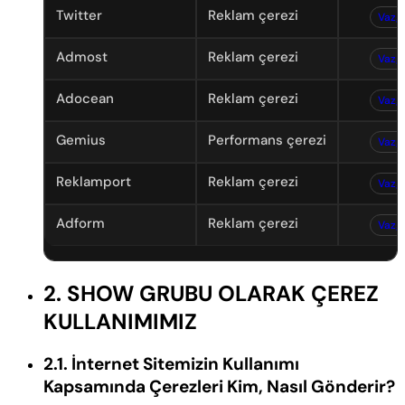
Twitter
Reklam çerezi
Vazg
Admost
Reklam çerezi
Vazg
Adocean
Reklam çerezi
Vazg
Gemius
Performans çerezi
Vazg
Reklamport
Reklam çerezi
Vazg
Adform
Reklam çerezi
Vazg
2. SHOW GRUBU OLARAK ÇEREZ
KULLANIMIMIZ
2.1. İnternet Sitemizin Kullanımı
Kapsamında Çerezleri Kim, Nasıl Gönderir?