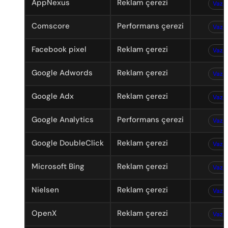
AppNexus
Reklam çerezi
Vazg
Comscore
Performans çerezi
Vazg
Facebook pixel
Reklam çerezi
Vazg
Google Adwords
Reklam çerezi
Vazg
Google Adx
Reklam çerezi
Vazg
Google Analytics
Performans çerezi
Vazg
Google DoubleClick
Reklam çerezi
Vazg
Microsoft Bing
Reklam çerezi
Vazg
Nielsen
Reklam çerezi
Vazg
OpenX
Reklam çerezi
Vazg