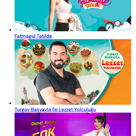
Fatmagül Tatilde
Turgay Başyayla İle Lezzet Yolculuğu