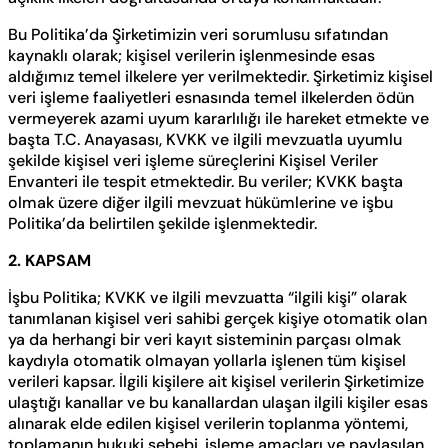
Bu Politika’da Şirketimizin veri sorumlusu sıfatından
kaynaklı olarak; kişisel verilerin işlenmesinde esas
aldığımız temel ilkelere yer verilmektedir. Şirketimiz kişisel
veri işleme faaliyetleri esnasında temel ilkelerden ödün
vermeyerek azami uyum kararlılığı ile hareket etmekte ve
başta T.C. Anayasası, KVKK ve ilgili mevzuatla uyumlu
şekilde kişisel veri işleme süreçlerini Kişisel Veriler
Envanteri ile tespit etmektedir. Bu veriler; KVKK başta
olmak üzere diğer ilgili mevzuat hükümlerine ve işbu
Politika’da belirtilen şekilde işlenmektedir.
2. KAPSAM
İşbu Politika; KVKK ve ilgili mevzuatta “ilgili kişi” olarak
tanımlanan kişisel veri sahibi gerçek kişiye otomatik olan
ya da herhangi bir veri kayıt sisteminin parçası olmak
kaydıyla otomatik olmayan yollarla işlenen tüm kişisel
verileri kapsar. İlgili kişilere ait kişisel verilerin Şirketimize
ulaştığı kanallar ve bu kanallardan ulaşan ilgili kişiler esas
alınarak elde edilen kişisel verilerin toplanma yöntemi,
toplamanın hukuki sebebi, işleme amaçları ve paylaşılan