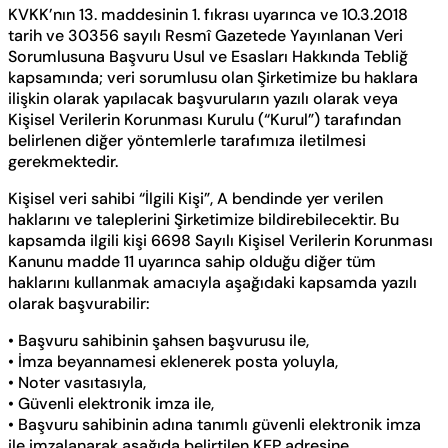
KVKK’nın 13. maddesinin 1. fıkrası uyarınca ve 10.3.2018
tarih ve 30356 sayılı Resmî Gazetede Yayınlanan Veri
Sorumlusuna Başvuru Usul ve Esasları Hakkında Tebliğ
kapsamında; veri sorumlusu olan Şirketimize bu haklara
ilişkin olarak yapılacak başvuruların yazılı olarak veya
Kişisel Verilerin Korunması Kurulu (“Kurul”) tarafından
belirlenen diğer yöntemlerle tarafımıza iletilmesi
gerekmektedir.
Kişisel veri sahibi “İlgili Kişi”, A bendinde yer verilen
haklarını ve taleplerini Şirketimize bildirebilecektir. Bu
kapsamda ilgili kişi 6698 Sayılı Kişisel Verilerin Korunması
Kanunu madde 11 uyarınca sahip olduğu diğer tüm
haklarını kullanmak amacıyla aşağıdaki kapsamda yazılı
olarak başvurabilir:
• Başvuru sahibinin şahsen başvurusu ile,
• İmza beyannamesi eklenerek posta yoluyla,
• Noter vasıtasıyla,
• Güvenli elektronik imza ile,
• Başvuru sahibinin adına tanımlı güvenli elektronik imza
ile imzalanarak aşağıda belirtilen KEP adresine