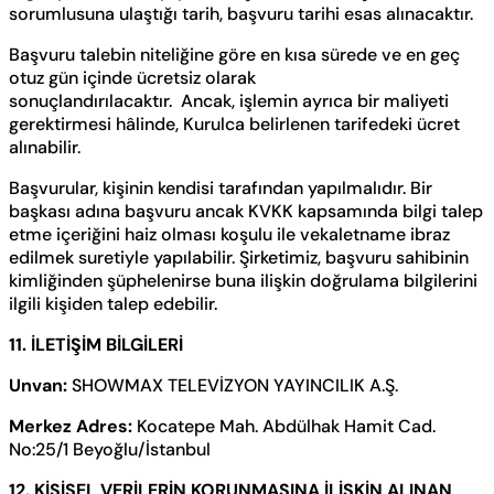
sorumlusuna ulaştığı tarih, başvuru tarihi esas alınacaktır.
Başvuru talebin niteliğine göre en kısa sürede ve en geç
otuz gün içinde ücretsiz olarak
sonuçlandırılacaktır. Ancak, işlemin ayrıca bir maliyeti
gerektirmesi hâlinde, Kurulca belirlenen tarifedeki ücret
alınabilir.
Başvurular, kişinin kendisi tarafından yapılmalıdır. Bir
başkası adına başvuru ancak KVKK kapsamında bilgi talep
etme içeriğini haiz olması koşulu ile vekaletname ibraz
edilmek suretiyle yapılabilir. Şirketimiz, başvuru sahibinin
kimliğinden şüphelenirse buna ilişkin doğrulama bilgilerini
ilgili kişiden talep edebilir.
11. İLETİŞİM BİLGİLERİ
Unvan:
SHOWMAX TELEVİZYON YAYINCILIK A.Ş.
Merkez Adres:
Kocatepe Mah. Abdülhak Hamit Cad.
No:25/1 Beyoğlu/İstanbul
12. KİŞİSEL VERİLERİN KORUNMASINA İLİŞKİN ALINAN